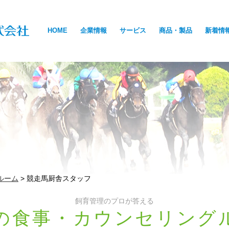
HOME
企業情報
サービス
商品・製品
新着情
ルーム
>
競走馬厨舎スタッフ
飼育管理のプロが答える
の食事・カウンセリング