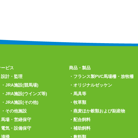
サービス
商品・製品
設計・監理
フランス製PVC馬場柵・放牧柵
JRA施設(競馬場)
オリジナルゼッケン
JRA施設(ウインズ等)
馬具等
JRA施設(その他)
牧草類
その他施設
燕麦ほか穀類および副産物
馬場・営繕保守
配合飼料
電気・設備保守
補助飼料
清掃
敷料類